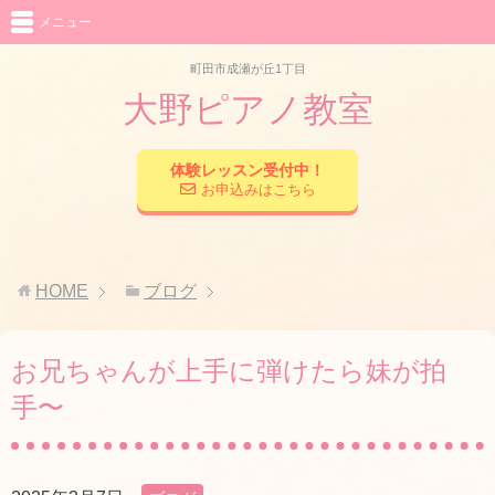
メニュー
町田市成瀬が丘1丁目
大野ピアノ教室
体験レッスン受付中！
お申込みはこちら
HOME
ブログ
お兄ちゃんが上手に弾けたら妹が拍
手〜