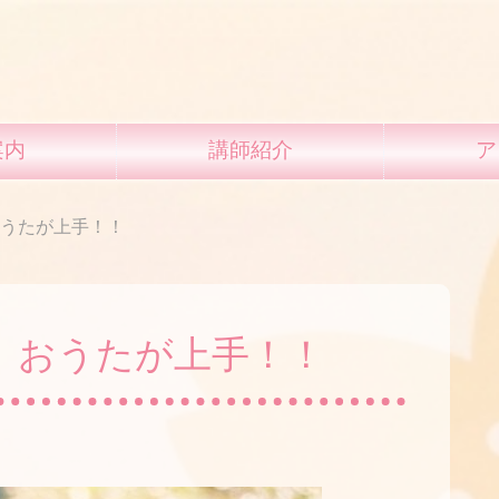
案内
講師紹介
ア
おうたが上手！！
、おうたが上手！！