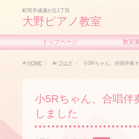
町田市成瀬が丘1丁目
大野ピアノ教室
トップページ
教室
HOME
ブログ
小5Rちゃん、合唱伴奏
小5Rちゃん、合唱伴
しました