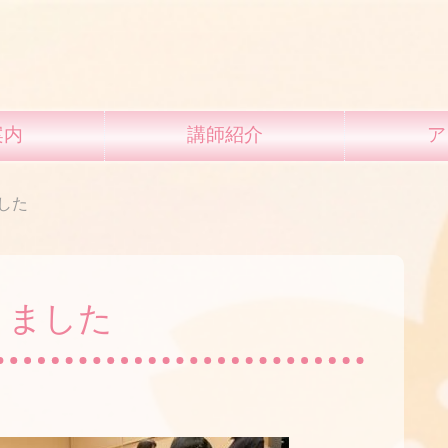
案内
講師紹介
ア
した
りました