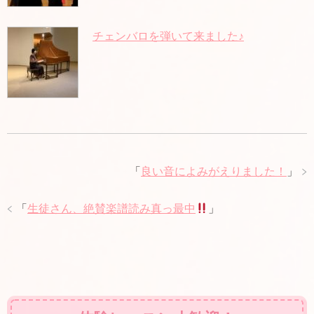
チェンバロを弾いて来ました♪
「
良い音によみがえりました！
」
「
生徒さん、絶賛楽譜読み真っ最中
」